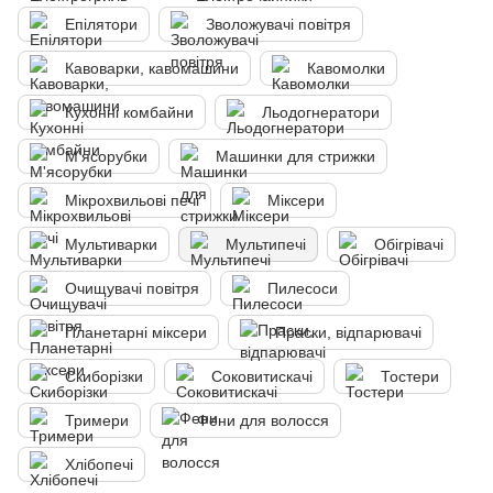
Епілятори
Зволожувачі повітря
Кавоварки, кавомашини
Кавомолки
Кухонні комбайни
Льодогнератори
М'ясорубки
Машинки для стрижки
Мікрохвильові печі
Міксери
Мультиварки
Мультипечі
Обігрівачі
Очищувачі повітря
Пилесоси
Планетарні міксери
Праски, відпарювачі
Скиборізки
Соковитискачі
Тостери
Тримери
Фени для волосся
Хлібопечі