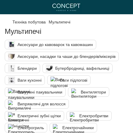
Техніка побутова
Мультипечі
Мультипечі
Аксесуари до кавоварок та кавомашин
Аксесуари, насадки та чаши до блендерів/міксерів
Блендери
Бутербродниці, вафельниці
Ваги кухонні
Ваги підлогові
Вакуумні пакувальники
Вентилятори
Випрямлячі для волосся
Електричні зубні щітки
Електробритви
Електрогриль
Електрочайники