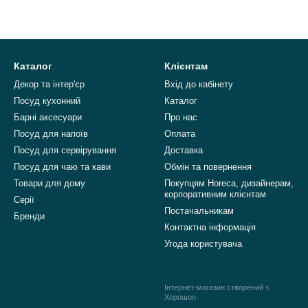
Каталог
Клієнтам
Декор та інтер'єр
Вхід до кабінету
Посуд кухонний
Каталог
Барні аксесуари
Про нас
Посуд для напоїв
Оплата
Посуд для сервірування
Доставка
Посуд для чаю та кави
Обмін та повернення
Товари для дому
Покупцям Horeca, дизайнерам,
корпоративним клієнтам
Серії
Постачальникам
Бренди
Контактна інформація
Угода користувача
Інтернет-магазин створений з
Хорошоп