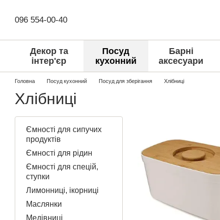
Перейти до основного контенту
096 554-00-40
Декор та
Посуд
Барні
інтер'єр
кухонний
аксесуари
Головна
Посуд кухонний
Посуд для зберігання
Хлібниці
Хлібниці
Ємності для сипучих
продуктів
Ємності для рідин
Ємності для спецій,
ступки
Лимонниці, ікорниці
Маслянки
Медівниці