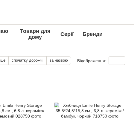
чаю
Товари для
Серії
Бренди
дому
вше
спочатку дорожчі
за назвою
Відображення: