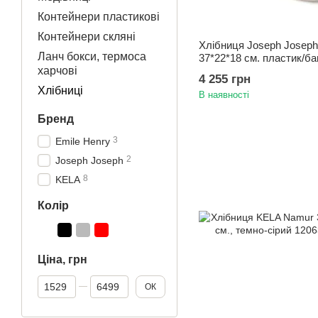
Контейнери пластикові
Контейнери скляні
Хлібниця Joseph Joseph
Ланч бокси, термоса
37*22*18 см. пластик/ба
харчові
білий
4 255 грн
Хлібниці
В наявності
Бренд
3
Emile Henry
2
Joseph Joseph
8
KELA
Колір
Ціна, грн
Від Ціна, грн
До Ціна, грн
ОК