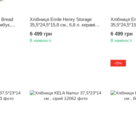
 Bread
Хлібниця Emile Henry Storage
Хлібниця Em
мбук,
35,5*24,5*15,8 см., 6,8 л. кераміка/
35,5*24,5*15
бамбук, червоний
бамбук, кр
6 499 грн
6 499 грн
В наявності
В наявності
−25%