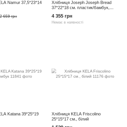
ELA Namur 37,5*23*14
Хлібниця Joseph Joseph Bread
37*22*18 см. пластик/бамбук,
чорний
4 355 грн
2 659 грн
Немає в наявності
LA Katana 39*25*19
Хлібниця KELA Friscolino
25*15*17 см., білий