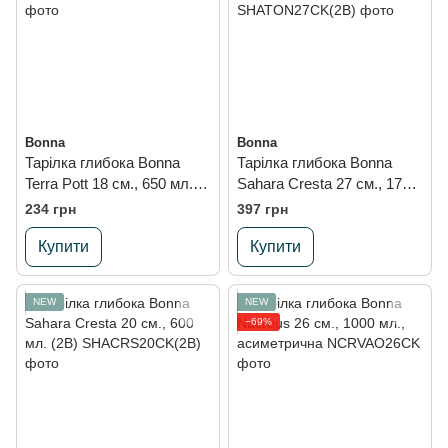
Bonna
Bonna
Тарілка глибока Bonna
Тарілка глибока Bonna
Terra Pott 18 см., 650 мл.
Sahara Cresta 27 см., 1700
(2B)
мл., асиметричний (2B)
234 грн
397 грн
Купити
Купити
NEW
NEW
−69%