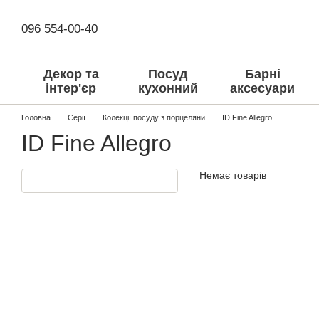
Перейти до основного контенту
096 554-00-40
Декор та
Посуд
Барні
інтер'єр
кухонний
аксесуари
Головна
Серії
Колекції посуду з порцеляни
ID Fine Allegro
ID Fine Allegro
Немає товарів