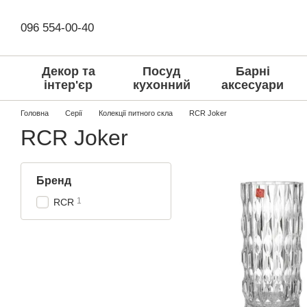
Перейти до основного контенту
096 554-00-40
Декор та
Посуд
Барні
інтер'єр
кухонний
аксесуари
Головна
Серії
Колекції питного скла
RCR Joker
RCR Joker
Бренд
1
RCR