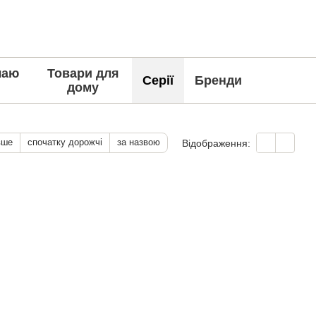
чаю
Товари для
Серії
Бренди
дому
вше
спочатку дорожчі
за назвою
Відображення: