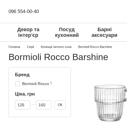
Перейти до основного контенту
096 554-00-40
Декор та
Посуд
Барні
інтер'єр
кухонний
аксесуари
Головна
Серії
Колекції питного скла
Bormioli Rocco Barshine
Bormioli Rocco Barshine
Бренд
5
Bormioli Rocco
Ціна, грн
Від Ціна, грн
До Ціна, грн
ОК