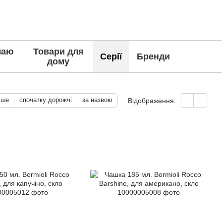
чаю
Товари для
Серії
Бренди
дому
вше
спочатку дорожчі
за назвою
Відображення: