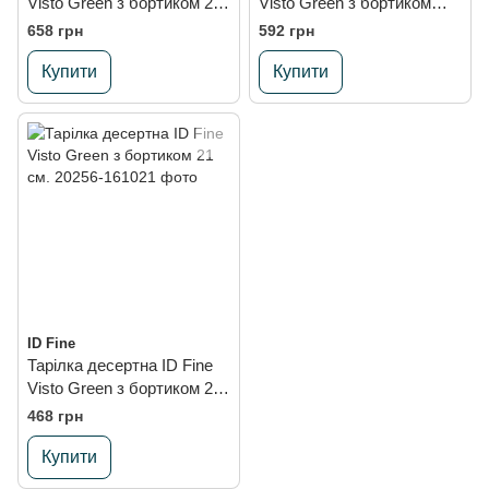
Visto Green з бортиком 28
Visto Green з бортиком
см.
25,5 см.
658 грн
592 грн
Купити
Купити
ID Fine
Тарілка десертна ID Fine
Visto Green з бортиком 21
см.
468 грн
Купити