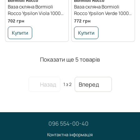
Bormioli Rocco
Bormioli Rocco
Ваза скляна Bormioli
Ваза скляна Bormioli
Rocco Ypsilon Viola 1000
Rocco Ypsilon Verde 1000
мл., фіолетовий
мл., салатовий
702 грн
772 грн
Купити
Купити
Показати ще 5 товарів
Назад
Вперед
1
з 2
096 554-00-40
Контактна інформація