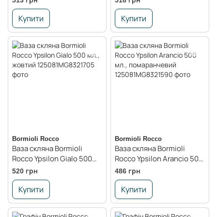
513 грн
518 грн
Купити
Купити
Bormioli Rocco
Bormioli Rocco
Ваза скляна Bormioli
Ваза скляна Bormioli
Rocco Ypsilon Gialo 500
Rocco Ypsilon Arancio 500
мл., жовтий
мл., помаранчевий
520 грн
486 грн
Купити
Купити