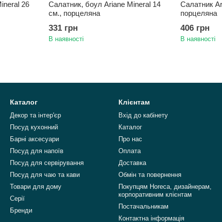
ineral 26
Салатник, боул Ariane Mineral 14
Салатник Ari
см., порцеляна
порцеляна
331 грн
406 грн
В наявності
В наявності
Каталог
Клієнтам
Декор та інтер'єр
Вхід до кабінету
Посуд кухонний
Каталог
Барні аксесуари
Про нас
Посуд для напоїв
Оплата
Посуд для сервірування
Доставка
Посуд для чаю та кави
Обмін та повернення
Товари для дому
Покупцям Horeca, дизайнерам,
корпоративним клієнтам
Серії
Постачальникам
Бренди
Контактна інформація