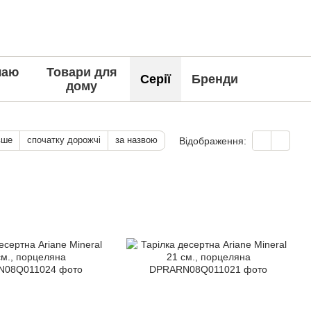
чаю
Товари для
Серії
Бренди
дому
вше
спочатку дорожчі
за назвою
Відображення: