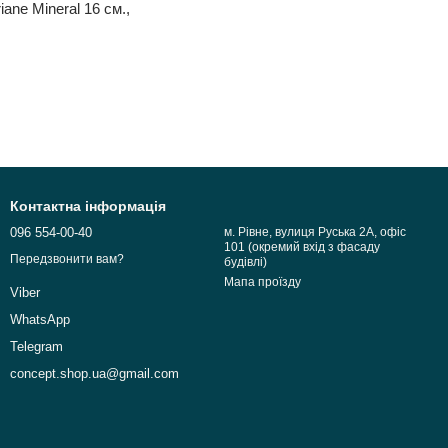
ane Mineral 16 см.,
Контактна інформація
096 554-00-40
м. Рівне, вулиця Руська 2А, офіс
101 (окремий вхід з фасаду
Передзвонити вам?
будівлі)
Мапа проїзду
Viber
WhatsApp
Telegram
concept.shop.ua@gmail.com