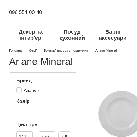
Перейти до основного контенту
096 554-00-40
Декор та
Посуд
Барні
інтер'єр
кухонний
аксесуари
Головна
Серії
Колекції посуду з порцеляни
Ariane Mineral
Ariane Mineral
Бренд
7
Ariane
Колір
Ціна, грн
Від Ціна, грн
До Ціна, грн
ОК