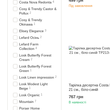
499 грн
4
Costa Nova Redonta
Під замовлення
Cosy & Trendy Castor &
2
Рollux
Cosy & Trendy
1
Okinawa
3
Elisey Elegance
2
Lefard Осінь
Lefard Farm
4
Collection
Losk Butterfly Forest
2
Cream
Losk Butterfly Forest
1
Green
2
Losk Linen impression
Losk Modest Light
Тарілка десертна Costa 
1
Beige
21 см., біло-синій
1
Losk Organic
767 грн
7
Mountain
В наявності
Porser Home