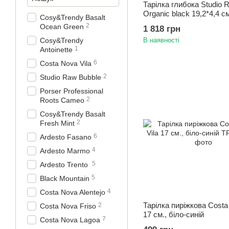
Тарілка глибока Studio 
Organic black 19,2*4,4 см
Cosy&Trendy Basalt
2
Ocean Green
1 818 грн
Cosy&Trendy
В наявності
1
Antoinette
6
Costa Nova Vila
2
Studio Raw Bubble
Porser Professional
2
Roots Cameo
Cosy&Trendy Basalt
2
Fresh Mint
6
Ardesto Fasano
4
Ardesto Marmo
5
Ardesto Trento
5
Black Mountain
4
Costa Nova Alentejo
Тарілка пиріжкова Costa
2
Costa Nova Friso
17 см., біло-синій
7
Costa Nova Lagoa