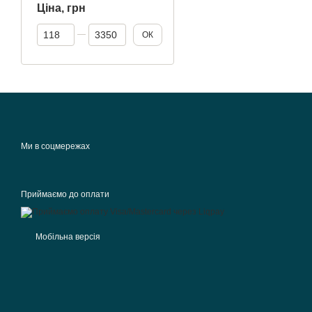
Ціна, грн
Від Ціна, грн
До Ціна, грн
ОК
Ми в соцмережах
Приймаємо до оплати
Мобільна версія