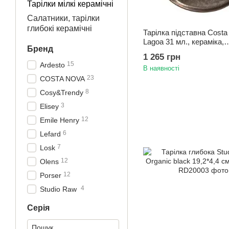
Тарілки мілкі керамічні
Салатники, тарілки
глибокі керамічні
Тарілка підставна Costa
Lagoa 31 мл., кераміка,
Бренд
коричневий
1 265 грн
15
Ardesto
В наявності
23
COSTA NOVA
8
Cosy&Trendy
3
Elisey
12
Emile Henry
6
Lefard
7
Losk
12
Olens
12
Porser
4
Studio Raw
Серія