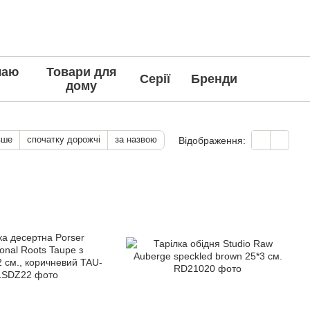
чаю
Товари для
Серії
Бренди
дому
вше
спочатку дорожчі
за назвою
Відображення: