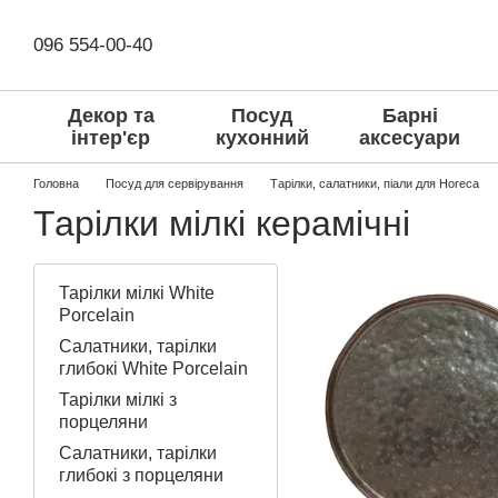
Перейти до основного контенту
096 554-00-40
Декор та
Посуд
Барні
інтер'єр
кухонний
аксесуари
Головна
Посуд для сервірування
Тарілки, салатники, піали для Horeca
Тарілки мілкі керамічні
Тарілки мілкі White
Porcelain
Салатники, тарілки
глибокі White Porcelain
Тарілки мілкі з
порцеляни
Салатники, тарілки
глибокі з порцеляни