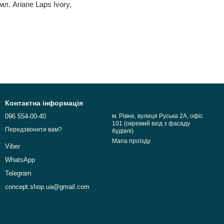
л. Ariane Laps Ivory,
Контактна інформація
096 554-00-40
м. Рівне, вулиця Руська 2А, офіс
101 (окремий вхід з фасаду
Передзвонити вам?
будівлі)
Мапа проїзду
Viber
WhatsApp
Telegram
concept.shop.ua@gmail.com