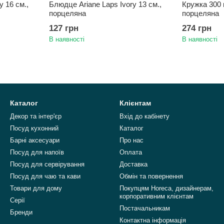
y 16 см.,
Блюдце Ariane Laps Ivory 13 см.,
Кружка 300 м
порцеляна
порцеляна
127 грн
274 грн
В наявності
В наявності
Каталог
Клієнтам
Декор та інтер'єр
Вхід до кабінету
Посуд кухонний
Каталог
Барні аксесуари
Про нас
Посуд для напоїв
Оплата
Посуд для сервірування
Доставка
Посуд для чаю та кави
Обмін та повернення
Товари для дому
Покупцям Horeca, дизайнерам,
корпоративним клієнтам
Серії
Постачальникам
Бренди
Контактна інформація