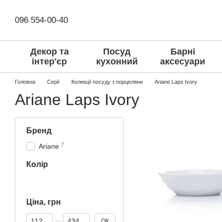
Перейти до основного контенту
096 554-00-40
Декор та
Посуд
Барні
інтер'єр
кухонний
аксесуари
Головна
Серії
Колекції посуду з порцеляни
Ariane Laps Ivory
Ariane Laps Ivory
Бренд
7
Ariane
Колір
Ціна, грн
Від Ціна, грн
До Ціна, грн
ОК