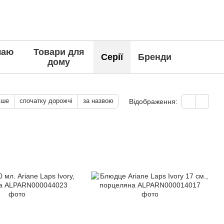
чаю
Товари для
Серії
Бренди
дому
вше
спочатку дорожчі
за назвою
Відображення: