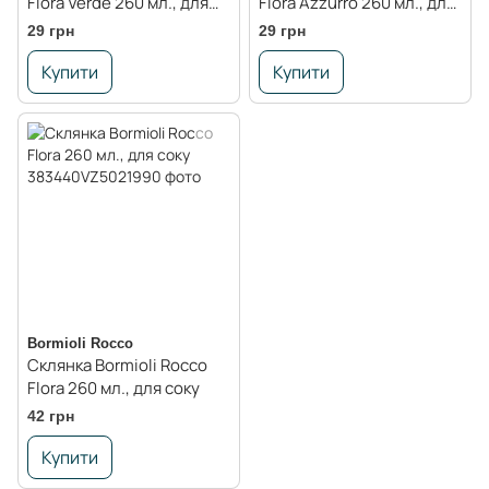
Flora Verde 260 мл., для
Flora Azzurro 260 мл., для
соку, зелений
соку, блакитний
29 грн
29 грн
Купити
Купити
Bormioli Rocco
Склянка Bormioli Rocco
Flora 260 мл., для соку
42 грн
Купити