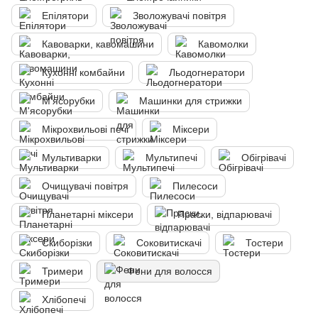
Епілятори
Зволожувачі повітря
Кавоварки, кавомашини
Кавомолки
Кухонні комбайни
Льодогнератори
М'ясорубки
Машинки для стрижки
Мікрохвильові печі
Міксери
Мультиварки
Мультипечі
Обігрівачі
Очищувачі повітря
Пилесоси
Планетарні міксери
Праски, відпарювачі
Скиборізки
Соковитискачі
Тостери
Тримери
Фени для волосся
Хлібопечі