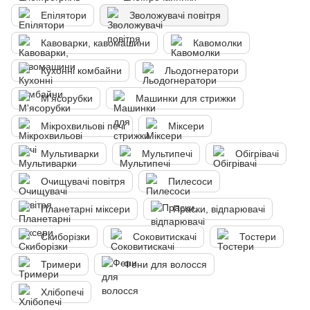
Епілятори
Зволожувачі повітря
Кавоварки, кавомашини
Кавомолки
Кухонні комбайни
Льодогнератори
М'ясорубки
Машинки для стрижки
Мікрохвильові печі
Міксери
Мультиварки
Мультипечі
Обігрівачі
Очищувачі повітря
Пилесоси
Планетарні міксери
Праски, відпарювачі
Скиборізки
Соковитискачі
Тостери
Тримери
Фени для волосся
Хлібопечі