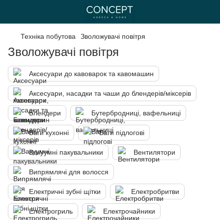
Техніка побутова
Зволожувачі повітря
Зволожувачі повітря
Аксесуари до кавоварок та кавомашин
Аксесуари, насадки та чаши до блендерів/міксерів
Блендери
Бутербродниці, вафельниці
Ваги кухонні
Ваги підлогові
Вакуумні пакувальники
Вентилятори
Випрямлячі для волосся
Електричні зубні щітки
Електробритви
Електрогриль
Електрочайники