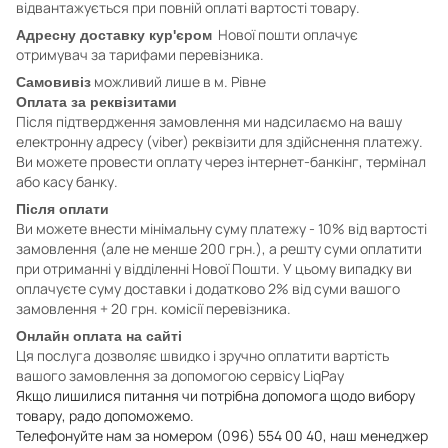
відвантажується при повній оплаті вартості товару.
Нової пошти оплачує
Адресну доставку кур'єром
отримувач за тарифами перевізника.
можливий лише в м. Рівне
Самовивіз
Оплата за реквізитами
Після підтвердження замовлення ми надсилаємо на вашу
електронну адресу (viber) реквізити для здійснення платежу.
Ви можете провести оплату через інтернет-банкінг, термінал
або касу банку.
Після оплати
Ви можете внести мінімальну суму платежу - 10% від вартості
замовлення (але не менше 200 грн.), а решту суми оплатити
при отриманні у відділенні Нової Пошти. У цьому випадку ви
оплачуєте суму доставки і додатково 2% від суми вашого
замовлення + 20 грн. комісії перевізника.
Онлайн оплата на сайті
Ця послуга дозволяє швидко і зручно оплатити вартість
вашого замовлення за допомогою сервісу LiqPay
Якщо лишилися питання чи потрібна допомога щодо вибору
товару, радо допоможемо.
Телефонуйте нам за номером (096) 554 00 40, наш менеджер