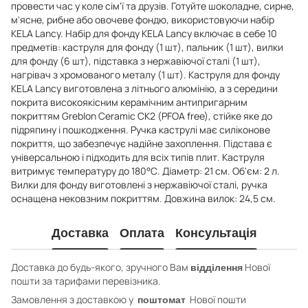
провести час у коле сім'ї та друзів. Готуйте шоколадне, сирне,
м'ясне, рибне або овочеве фондю, використовуючи набір
KELA Lancy. Набір для фонду KELA Lancy включає в себе 10
предметів: каструля для фонду (1 шт), пальник (1 шт), вилки
для фонду (6 шт), підставка з нержавіючої сталі (1 шт),
нагрівач з хромованого металу (1 шт). Каструля для фонду
KELA Lancy виготовлена ​​з літнього алюмінію, а з середини
покрита високоякісним керамічним антипригарним
покриттям Greblon Ceramic CK2 (PFOA free), стійке яке до
підряпину і пошкодження. Ручка каструлі має силіконове
покриття, що забезпечує надійне захоплення. Підстава є
універсальною і підходить для всіх типів плит. Каструля
витримує температуру до 180°С. Діаметр: 21 см. Об'єм: 2 л.
Вилки для фонду виготовлені з нержавіючої сталі, ручка
оснащена нековзним покриттям. Довжина вилок: 24,5 см.
Доставка
Оплата
Консультація
Доставка до будь-якого, зручного Вам
Нової
відділення
пошти за тарифами перевізника.
Замовлення з доставкою у
Нової пошти
поштомат