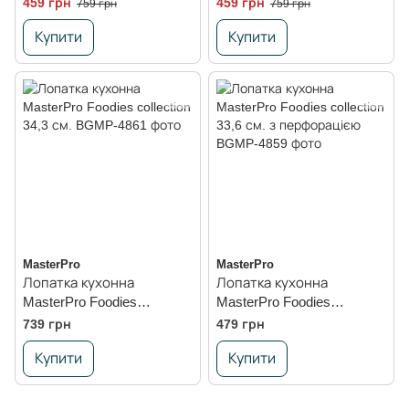
459 грн
459 грн
759 грн
759 грн
Купити
Купити
MasterPro
MasterPro
Лопатка кухонна
Лопатка кухонна
MasterPro Foodies
MasterPro Foodies
collection 34,3 см.
collection 33,6 см. з
739 грн
479 грн
перфорацією
Купити
Купити