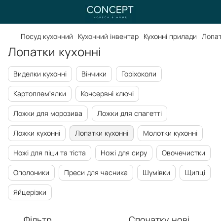
Посуд кухонний
Кухонний інвентар
Кухонні прилади
Лопат
Лопатки кухонні
Виделки кухонні
Вінчики
Горіхоколи
Картоплем'ялки
Консервні ключі
Ложки для морозива
Ложки для спагетті
Ложки кухонні
Лопатки кухонні
Молотки кухонні
Ножі для піци та тіста
Ножі для сиру
Овочечистки
Ополоники
Преси для часника
Шумівки
Щипці
Яйцерізки
Фільтр
Спочатку нові