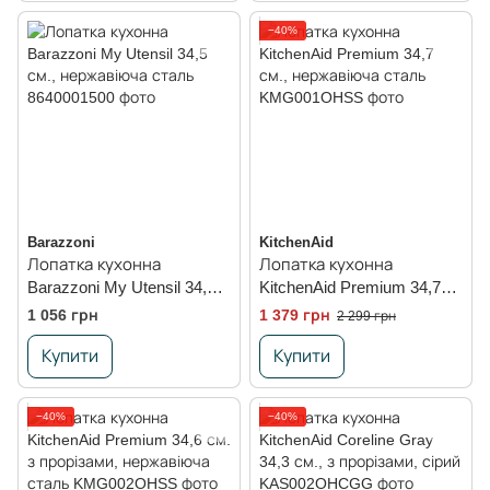
−40%
Barazzoni
KitchenAid
Лопатка кухонна
Лопатка кухонна
Barazzoni My Utensil 34,5
KitchenAid Premium 34,7
см., нержавіюча сталь
см., нержавіюча сталь
1 056 грн
1 379 грн
2 299 грн
Купити
Купити
−40%
−40%