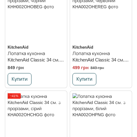
KitchenAid
KitchenAid
Лопатка кухонна
Лопатка кухонна
KitchenAid Classic 34 см. з
KitchenAid Classic 34 см. з
прорізами, чорний
прорізами, червоний
849 грн
499 грн
849 грн
Купити
Купити
−41%