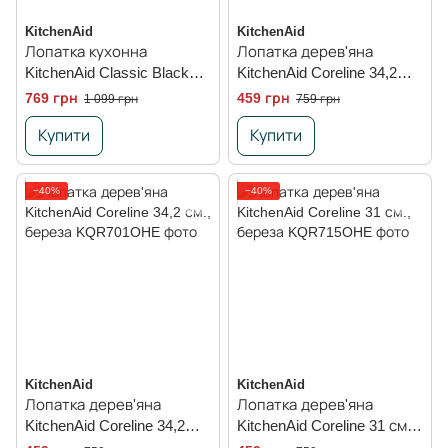
KitchenAid
KitchenAid
Лопатка кухонна
Лопатка дерев'яна
KitchenAid Classic Black
KitchenAid Coreline 34,2
31,8 см. з прорізами,
см., з прорізами, береза
769 грн
459 грн
1 099 грн
759 грн
чорний
Купити
Купити
−40%
−40%
KitchenAid
KitchenAid
Лопатка дерев'яна
Лопатка дерев'яна
KitchenAid Coreline 34,2
KitchenAid Coreline 31 см.,
см., береза
береза