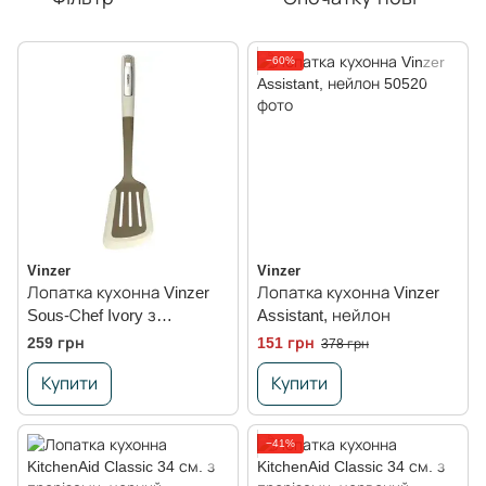
−60%
Vinzer
Vinzer
Лопатка кухонна Vinzer
Лопатка кухонна Vinzer
Sous-Сhef Ivory з
Assistant, нейлон
прорізами
259 грн
151 грн
378 грн
Купити
Купити
−41%