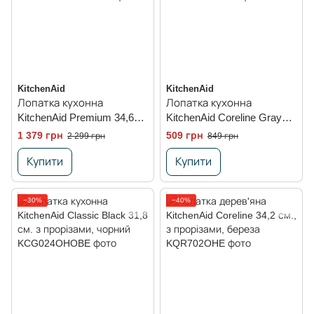
KitchenAid
KitchenAid
Лопатка кухонна
Лопатка кухонна
KitchenAid Premium 34,6
KitchenAid Coreline Gray
см. з прорізами,
34,3 см., з прорізами,
1 379 грн
509 грн
2 299 грн
849 грн
нержавіюча сталь
сірий
Купити
Купити
−30%
−40%