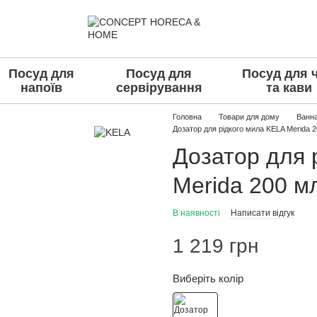
Посуд для
Посуд для
Посуд для 
напоїв
сервірування
та кави
Головна
Товари для дому
Ванна
Дозатор для рідкого мила KELA Merida 2
Дозатор для 
Merida 200 мл
В наявності
Написати відгук
1 219 грн
Виберіть колір