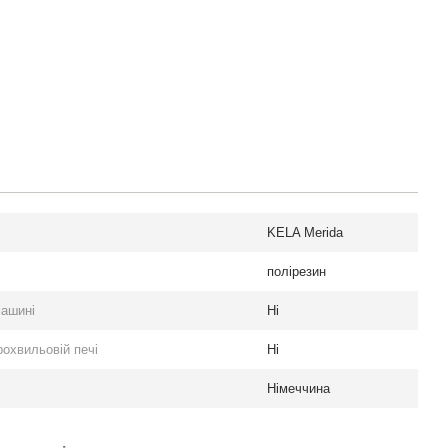
KELA Merida
полірезин
машині
Ні
охвильовій печі
Ні
Німеччина