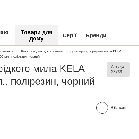
чаю
Товари для
Серії
Бренди
дому
 кімната
Дозатори для рідкого мила
Дозатори для рідкого мила KELA
00 мл., полірезин, чорний
рідкого мила KELA
Артикул
23766
., полірезин, чорний
В бажання