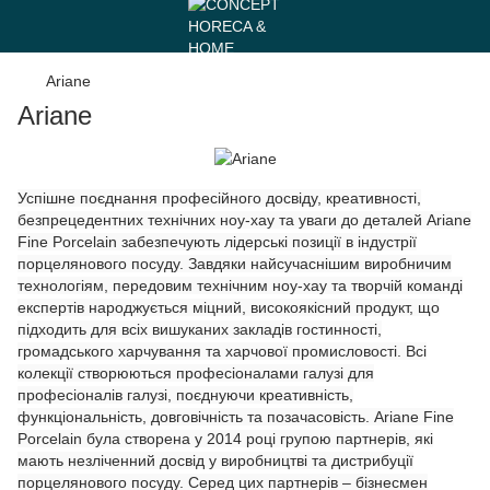
Ariane
Ariane
Успішне поєднання професійного досвіду, креативності,
безпрецедентних технічних ноу-хау та уваги до деталей Ariane
Fine Porcelain забезпечують лідерські позиції в індустрії
порцелянового посуду. Завдяки найсучаснішим виробничим
технологіям, передовим технічним ноу-хау та творчій команді
експертів народжується міцний, високоякісний продукт, що
підходить для всіх вишуканих закладів гостинності,
громадського харчування та харчової промисловості. Всі
колекції створюються професіоналами галузі для
професіоналів галузі, поєднуючи креативність,
функціональність, довговічність та позачасовість. Ariane Fine
Porcelain була створена у 2014 році групою партнерів, які
мають незліченний досвід у виробництві та дистрибуції
порцелянового посуду. Серед цих партнерів – бізнесмен