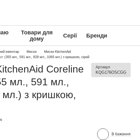
чаю
Товари для
Серії
Бренди
дому
ний інвентар
Миски
Миски KitchenAid
т. (355 мл., 591 мл., 828 мл., 1065 мл.) з кришкою, сірий
itchenAid Coreline
Артикул
KQG176OSCGG
55 мл., 591 мл.,
 мл.) з кришкою,
к
В бажання