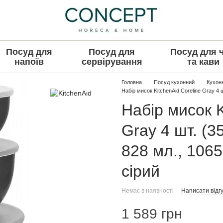
Посуд для
Посуд для
Посуд для 
напоїв
сервірування
та кави
Головна
Посуд кухонний
Кухон
Набір мисок KitchenAid Coreline Gray 4 ш
Набір мисок K
Gray 4 шт. (3
828 мл., 1065
сірий
Немає в наявності
Написати відгу
1 589 грн