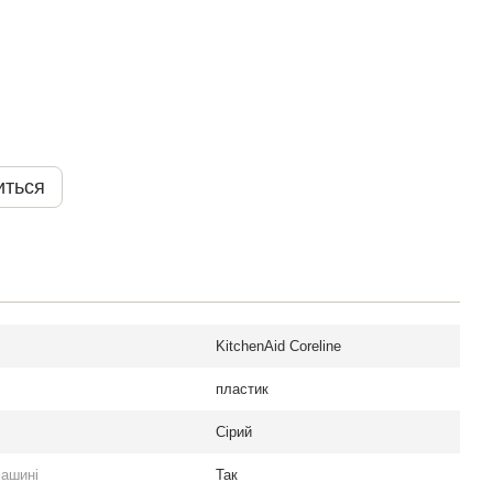
иться
KitchenAid Coreline
пластик
Сірий
машині
Так