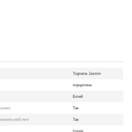
Tognana Jasmin
порцеляна
Білий
машині
Так
охвильовій печі
Так
Італія