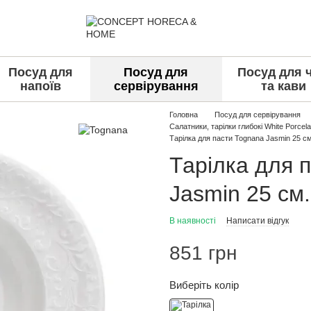
Посуд для
Посуд для
Посуд для 
напоїв
сервірування
та кави
Головна
Посуд для сервірування
Салатники, тарілки глибокі White Porcela
Тарілка для пасти Tognana Jasmin 25 см
Тарілка для 
Jasmin 25 см.
В наявності
Написати відгук
851 грн
Виберіть колір