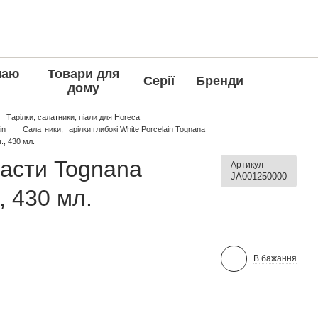
чаю
Товари для
Серії
Бренди
дому
Тарілки, салатники, піали для Horeca
in
Салатники, тарілки глибокі White Porcelain Tognana
., 430 мл.
пасти Tognana
Артикул
JA001250000
, 430 мл.
В бажання