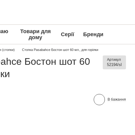
чаю
Товари для
Серії
Бренди
дому
и (стопки)
Стопка Pasabahce Бостон шот 60 мл., для горілки
ahce Бостон шот 60
Артикул
52194/sl
лки
В бажання