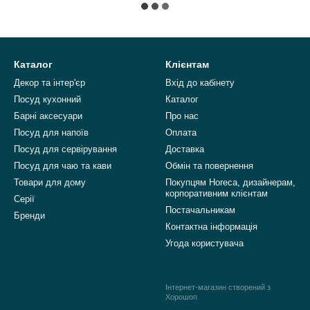
Каталог
Клієнтам
Декор та інтер'єр
Вхід до кабінету
Посуд кухонний
Каталог
Барні аксесуари
Про нас
Посуд для напоїв
Оплата
Посуд для сервірування
Доставка
Посуд для чаю та кави
Обмін та повернення
Товари для дому
Покупцям Horeca, дизайнерам,
корпоративним клієнтам
Серії
Постачальникам
Бренди
Контактна інформація
Угода користувача
Інтернет-магазин створений з
Хорошоп