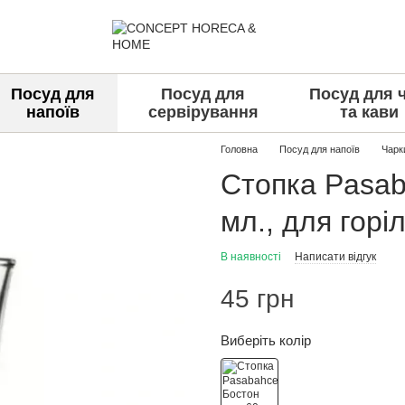
Посуд для
Посуд для
Посуд для 
напоїв
сервірування
та кави
Головна
Посуд для напоїв
Чарк
Стопка Pasab
мл., для горі
В наявності
Написати відгук
45 грн
Виберіть колір