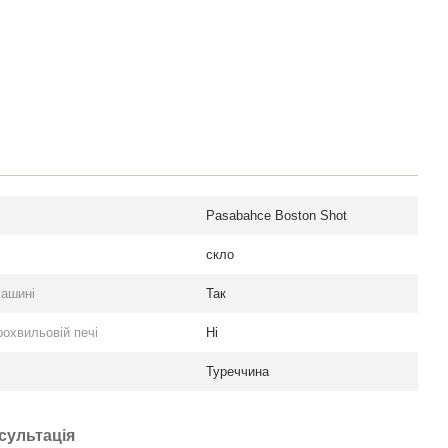
Pasabahce Boston Shot
скло
машині
Так
охвильовій печі
Ні
Туреччина
сультація