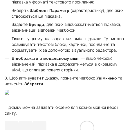
підказка у форматі текстового посилання;
Виберіть
Шаблон
і
Параметр
(характеристику), для яких
створюється ця підказка;
Задайте
Бренди
, для яких відображатиметься підказка,
відзначивши відповідні чекбокси;
Текст
– у цьому полі задається вміст підказки. Тут можна
розміщувати текстові блоки, картинки, посилання та
форматувати їх за допомогою візуального редактора.
Відображати в модальному вікні
— якщо чекбокс
відзначений, підказка відображатиметься в окремому
вікні, що спливає поверх сторінки.
3. Щоб активувати підказку, позначте чекбокс
Увімкнено
та
натисніть
Зберегти
.
Підказку можна задавати окремо для кожної мовної версії
сайту.