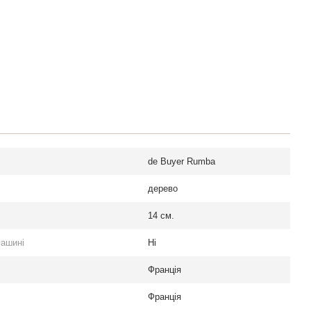
de Buyer Rumba
дерево
14 см.
машині
Ні
Франція
Франція