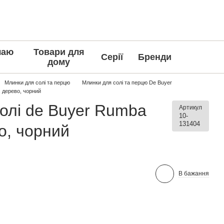
чаю
Товари для
Серії
Бренди
дому
Млинки для солі та перцю
Млинки для солі та перцю De Buyer
, дерево, чорний
олі de Buyer Rumba
Артикул
10-
131404
о, чорний
В бажання