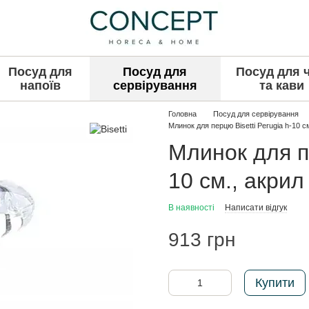
Посуд для
Посуд для
Посуд для 
напоїв
сервірування
та кави
Головна
Посуд для сервірування
Млинок для перцю Bisetti Perugia h-10 с
Млинок для пе
10 см., акрил
В наявності
Написати відгук
913 грн
Купити