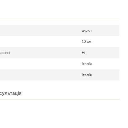
акрил
10 см.
машині
Ні
Італія
Італія
сультація